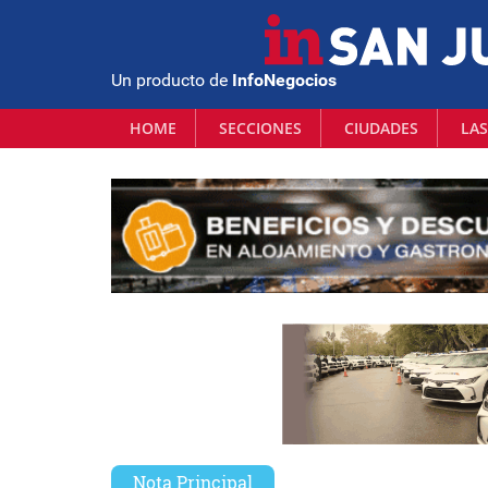
Un producto de
InfoNegocios
HOME
SECCIONES
CIUDADES
LAS
Nota Principal