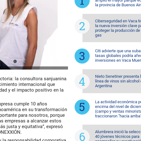
amplió el mayor parque eó
la provincia de Buenos Ai
Ciberseguridad en Vaca M
la nueva inversión clave p
proteger la producción de 
gas
Citi advierte que una suba
tasas globales podría afec
inversiones en Vaca Muer
Nieto Senetiner presenta 
ctoria: la consultora sanjuanina
línea de vinos sin alcohol
cimiento internacional que
Argentina
dad y el impacto positivo en la
La actividad económica p
empresa cumple 10 años
encima del nivel de dicie
noamérica en su transformación
(campo y ventas minorist
portante para nosotros, porque
traccionaron "hacia arriba
ras empresas a alcanzar estos
s justa y equitativa”, expresó
CONEXXIÓN.
Alumbrera inició la selecc
40 jóvenes técnicos para
y la responsabilidad corporativa,