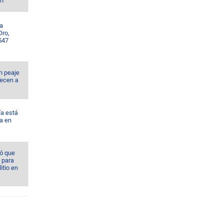
ón
la
Oro,
547
n peaje
tecen a
ía está
a en
ó que
 para
itio en