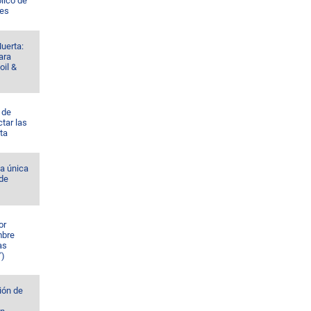
lico de
res
uerta:
ara
oil &
 de
tar las
ta
la única
 de
or
mbre
as
")
ión de