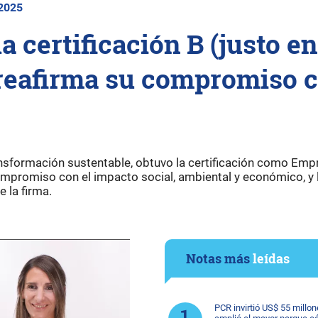
 2025
 certificación B (justo en
 reafirma su compromiso 
ansformación sustentable, obtuvo la certificación como Emp
ompromiso con el impacto social, ambiental y económico, y 
 la firma.
Notas más
leídas
PCR invirtió US$ 55 millon