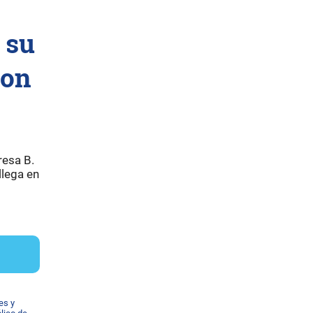
 su
con
resa B.
llega en
es y