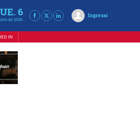
UE. 6
Ingresar
osto de 2026
RED IN