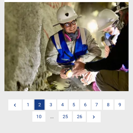
1
2
3
4
5
6
7
8
9
10
...
25
26