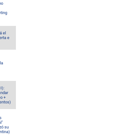
mo
ting
á el
erta e
la
I):
ándar
eo +
ventos)
s
l"
zó su
ntina)