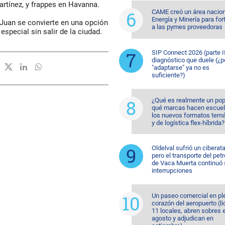
artínez, y frappes en Havanna.
CAME creó un área nacion
Energía y Minería para for
 Juan se convierte en una opción
a las pymes proveedoras
especial sin salir de la ciudad.
SIP Connect 2026 (parte II
diagnóstico que duele (¿p
"adaptarse" ya no es
suficiente?)
¿Qué es realmente un pop
qué marcas hacen escuel
los nuevos formatos temá
y de logística flex-híbrida?
Oldelval sufrió un ciberat
pero el transporte del pet
de Vaca Muerta continuó 
interrupciones
Un paseo comercial en pl
corazón del aeropuerto (li
11 locales, abren sobres 
agosto y adjudican en