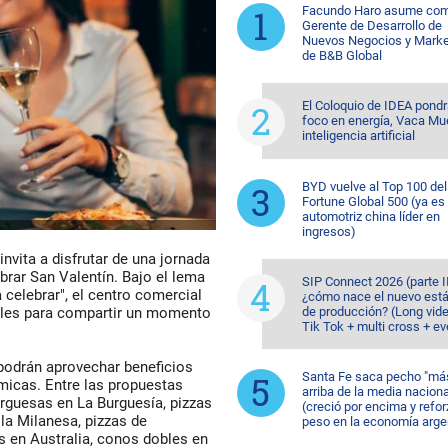
Facundo Haro asume co
Gerente de Desarrollo de
Nuevos Negocios y Marke
de B&B Global
El Coloquio de IDEA pondr
foco en energía, Vaca Mu
inteligencia artificial
BYD vuelve al Top 100 del
Fortune Global 500 (ya es 
automotriz china líder en
ingresos)
nvita a disfrutar de una jornada
rar San Valentín. Bajo el lema
SIP Connect 2026 (parte II
celebrar", el centro comercial
¿cómo nace el nuevo est
ales para compartir un momento
de producción? (Long vid
Tik Tok + multi cross + e
 podrán aprovechar beneficios
Santa Fe saca pecho "má
micas. Entre las propuestas
arriba de la media naciona
guesas en La Burguesía, pizzas
(creció por encima y refor
la Milanesa, pizzas de
peso en la economía arge
s en Australia, conos dobles en