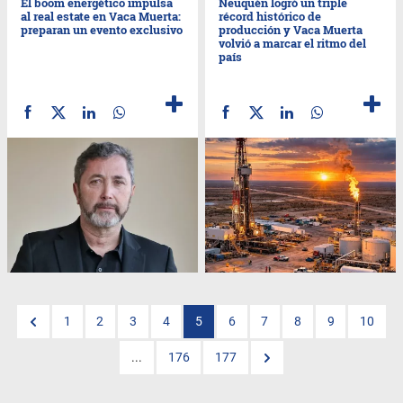
El boom energético impulsa
Neuquén logró un triple
al real estate en Vaca Muerta:
récord histórico de
preparan un evento exclusivo
producción y Vaca Muerta
volvió a marcar el ritmo del
país
1
2
3
4
5
6
7
8
9
10
...
176
177