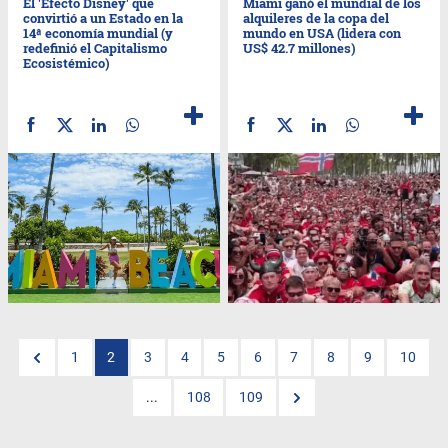
El 'Efecto Disney' que
Miami ganó el mundial de los
convirtió a un Estado en la
alquileres de la copa del
14ª economía mundial (y
mundo en USA (lidera con
redefinió el Capitalismo
US$ 42.7 millones)
Ecosistémico)
1
2
3
4
5
6
7
8
9
10
...
108
109