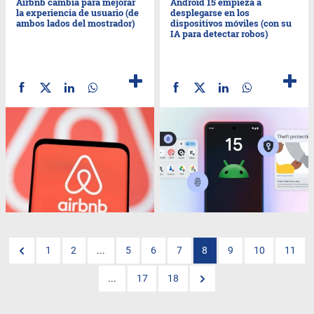
Airbnb cambia para mejorar
Android 15 empieza a
la experiencia de usuario (de
desplegarse en los
ambos lados del mostrador)
dispositivos móviles (con su
IA para detectar robos)
1
2
...
5
6
7
8
9
10
11
...
17
18