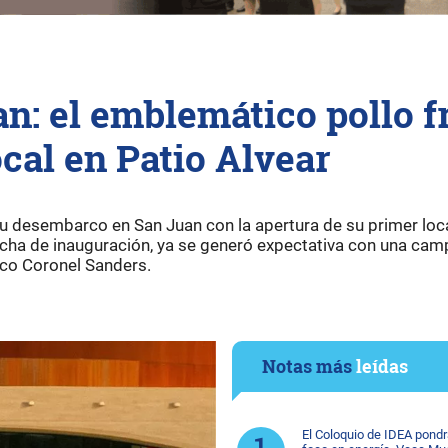
n: el emblemático pollo fr
cal en Patio Alvear
 desembarco en San Juan con la apertura de su primer loca
echa de inauguración, ya se generó expectativa con una ca
ico Coronel Sanders.
Notas más
leídas
El Coloquio de IDEA pondr