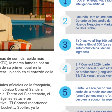
foco en energía, Vaca Mu
inteligencia artificial
Facundo Haro asume co
Gerente de Desarrollo de
Nuevos Negocios y Marke
de B&B Global
BYD vuelve al Top 100 del
Fortune Global 500 (ya es 
automotriz china líder en
ingresos)
denas de comida rápida más
KFC),
la marca famosa por su
SIP Connect 2026 (parte II
a de su primer local en la
¿cómo nace el nuevo est
vear
, ubicado en el corazón de la
de producción? (Long vid
Tik Tok + multi cross + e
ales oficiales de la franquicia,
Santa Fe saca pecho "má
al icónico
Coronel Sanders
arriba de la media naciona
o el
Teatro del Bicentenario
, el
(creció por encima y refor
mágenes estuvieron
peso en la economía arge
va: “El Coronel recorriendo
 bucket… Spoiler: ya lo
CAME creó un área nacion