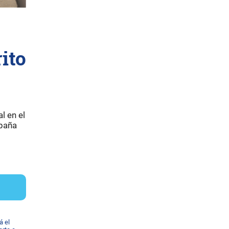
ito
l en el
mpaña
á el