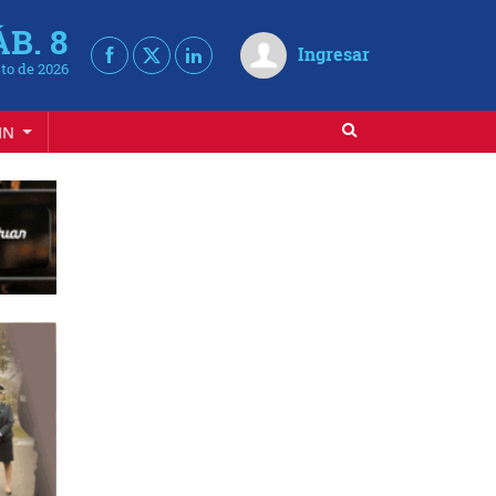
ÁB. 8
Ingresar
to de 2026
IN