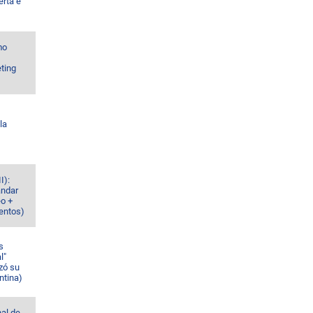
erta e
mo
ting
la
I):
ándar
eo +
ventos)
s
l"
zó su
ntina)
al de