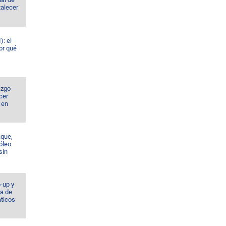
talecer
): el
or qué
azgo
cer
 en
aque,
róleo
sin
-up y
a de
ticos