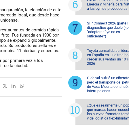
Energía y Minería para for
a las pymes proveedoras
nauguración, la elección de este
 mercado local, que desde hace
ounidense.
SIP Connect 2026 (parte II
diagnóstico que duele (¿p
restaurantes de comida rápida
"adaptarse" ya no es
 frito. Fue fundada en 1930 por
suficiente?)
empo se expandió globalmente,
do. Su producto estrella es el
 combina 11 hierbas y especias.
Toyota consolida su lider
en España en julio tras ha
crecer sus ventas un 10%
 por primera vez a los
2026
r de la ciudad.
Oldelval sufrió un ciberat
pero el transporte del pet
de Vaca Muerta continuó 
interrupciones
¿Qué es realmente un pop
qué marcas hacen escuel
los nuevos formatos temá
y de logística flex-híbrida?