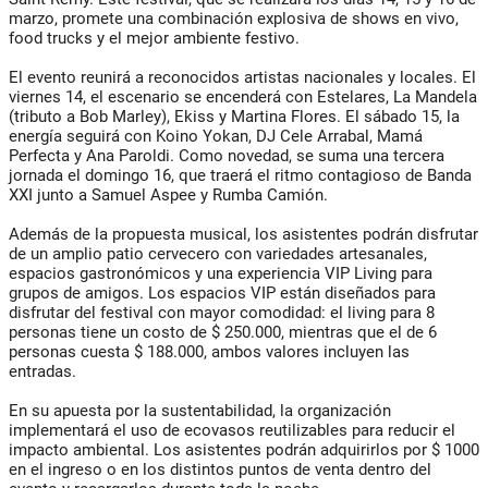
marzo, promete una combinación explosiva de shows en vivo,
food trucks y el mejor ambiente festivo.
El evento reunirá a reconocidos artistas nacionales y locales. El
viernes 14, el escenario se encenderá con Estelares, La Mandela
(tributo a Bob Marley), Ekiss y Martina Flores. El sábado 15, la
energía seguirá con Koino Yokan, DJ Cele Arrabal, Mamá
Perfecta y Ana Paroldi. Como novedad, se suma una tercera
jornada el domingo 16, que traerá el ritmo contagioso de Banda
XXI junto a Samuel Aspee y Rumba Camión.
Además de la propuesta musical, los asistentes podrán disfrutar
de un amplio patio cervecero con variedades artesanales,
espacios gastronómicos y una experiencia VIP Living para
grupos de amigos. Los espacios VIP están diseñados para
disfrutar del festival con mayor comodidad: el living para 8
personas tiene un costo de $ 250.000, mientras que el de 6
personas cuesta $ 188.000, ambos valores incluyen las
entradas.
En su apuesta por la sustentabilidad, la organización
implementará el uso de ecovasos reutilizables para reducir el
impacto ambiental. Los asistentes podrán adquirirlos por $ 1000
en el ingreso o en los distintos puntos de venta dentro del