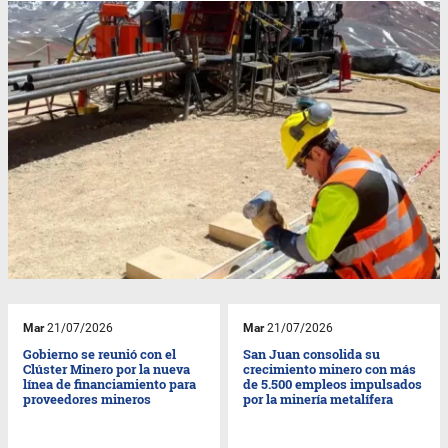
Mar
21/07/2026
Mar
21/07/2026
Gobierno se reunió con el
San Juan consolida su
Clúster Minero por la nueva
crecimiento minero con más
línea de financiamiento para
de 5.500 empleos impulsados
proveedores mineros
por la minería metalífera