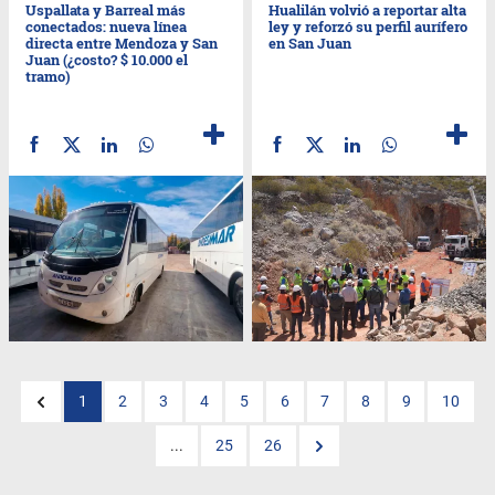
Uspallata y Barreal más
Hualilán volvió a reportar alta
conectados: nueva línea
ley y reforzó su perfil aurífero
directa entre Mendoza y San
en San Juan
Juan (¿costo? $ 10.000 el
tramo)
1
2
3
4
5
6
7
8
9
10
...
25
26