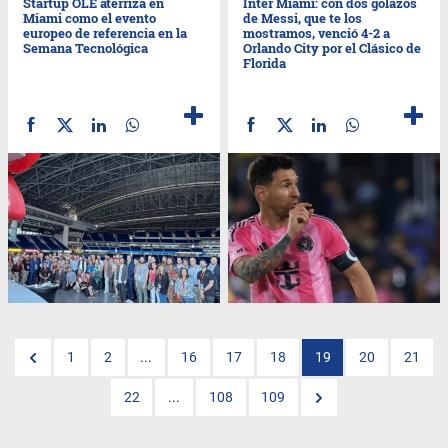
Startup OLÉ aterriza en
Inter Miami: con dos golazos
Miami como el evento
de Messi, que te los
europeo de referencia en la
mostramos, venció 4-2 a
Semana Tecnológica
Orlando City por el Clásico de
Florida
1
2
...
16
17
18
19
20
21
22
...
108
109