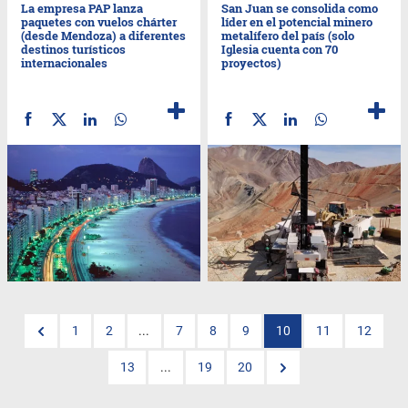
La empresa PAP lanza
San Juan se consolida como
paquetes con vuelos chárter
líder en el potencial minero
(desde Mendoza) a diferentes
metalífero del país (solo
destinos turísticos
Iglesia cuenta con 70
internacionales
proyectos)
1
2
...
7
8
9
10
11
12
13
...
19
20