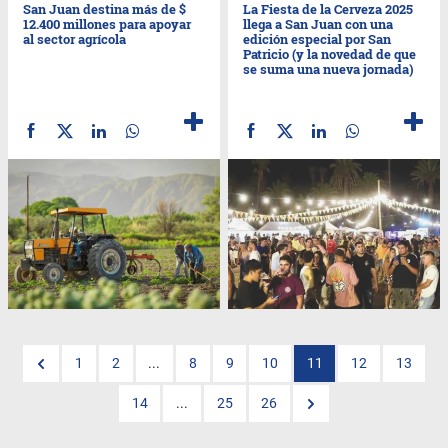
San Juan destina más de $
La Fiesta de la Cerveza 2025
12.400 millones para apoyar
llega a San Juan con una
al sector agrícola
edición especial por San
Patricio (y la novedad de que
se suma una nueva jornada)
1
2
...
8
9
10
11
12
13
14
...
25
26