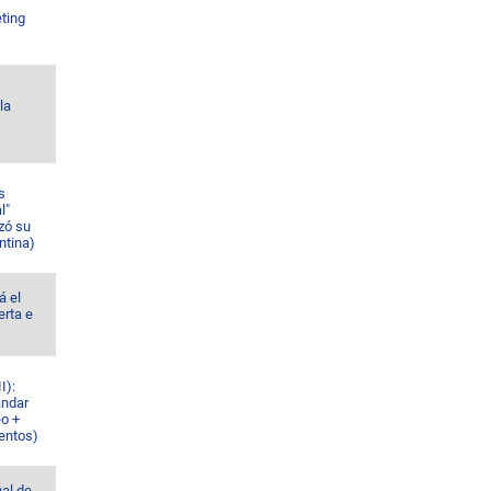
ting
la
s
l"
zó su
ntina)
á el
erta e
I):
ándar
eo +
ventos)
al de