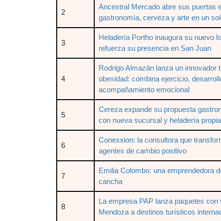
Ancestral Mercado abre sus puertas 
2
gastronomía, cerveza y arte en un sol
Heladería Portho inaugura su nuevo l
3
refuerza su presencia en San Juan
Rodrigo Almazán lanza un innovador t
4
obesidad: combina ejercicio, desarroll
acompañamiento emocional
Cereza expande su propuesta gastro
5
con nueva sucursal y heladería propia
Conexxion: la consultora que transf
6
agentes de cambio positivo
Emilia Colombo: una emprendedora den
7
cancha
La empresa PAP lanza paquetes con 
8
Mendoza a destinos turísticos interna