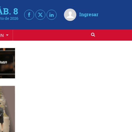
ÁB. 8
Ingresar
to de 2026
IN