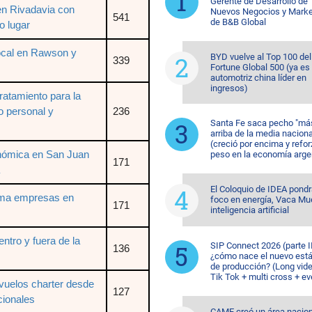
Gerente de Desarrollo de
en Rivadavia con
Nuevos Negocios y Marke
541
de B&B Global
o lugar
ocal en Rawson y
BYD vuelve al Top 100 del
339
Fortune Global 500 (ya es 
automotriz china líder en
ingresos)
ratamiento para la
o personal y
236
Santa Fe saca pecho "má
arriba de la media naciona
(creció por encima y refor
nómica en San Juan
peso en la economía arge
171
El Coloquio de IDEA pondr
orma empresas en
foco en energía, Vaca Mu
171
inteligencia artificial
tro y fuera de la
SIP Connect 2026 (parte II
136
¿cómo nace el nuevo est
de producción? (Long vid
Tik Tok + multi cross + e
vuelos charter desde
127
cionales
CAME creó un área nacion