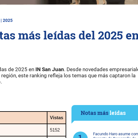
 | 2025
tas más leídas del 2025 e
ídas de 2025 en
IN San Juan
. Desde novedades empresarial
a región, este ranking refleja los temas que más captaron la
.
Notas más
leídas
Vistas
5152
Facundo Haro asume co