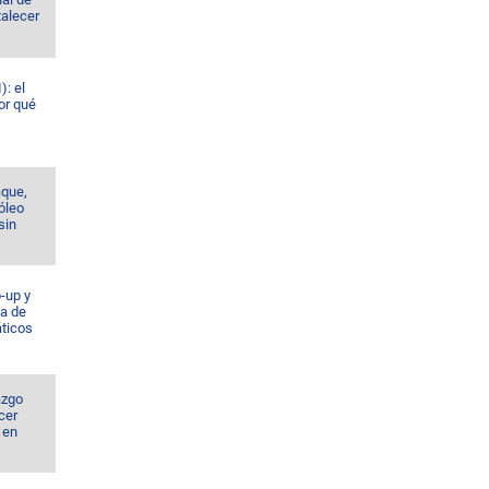
talecer
): el
or qué
aque,
róleo
sin
-up y
a de
ticos
azgo
cer
 en