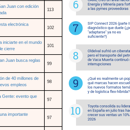
Energía y Minería para for
San Juan con edición
a las pymes proveedoras
113
nada
SIP Connect 2026 (parte II
esta electrónica
102
diagnóstico que duele (¿p
"adaptarse" ya no es
suficiente?)
ra iniciarte en el mundo
101
de cierre
Oldelval sufrió un ciberat
pero el transporte del pet
de Vaca Muerta continuó 
an Juan busca reglas
99
interrupciones
ón de 40 millones de
¿Qué es realmente un pop
98
qué marcas hacen escuel
uevos empleos
los nuevos formatos temá
y de logística flex-híbrida?
a Gente: evento que
97
Toyota consolida su lider
en España en julio tras ha
una importante
crecer sus ventas un 10%
97
2026