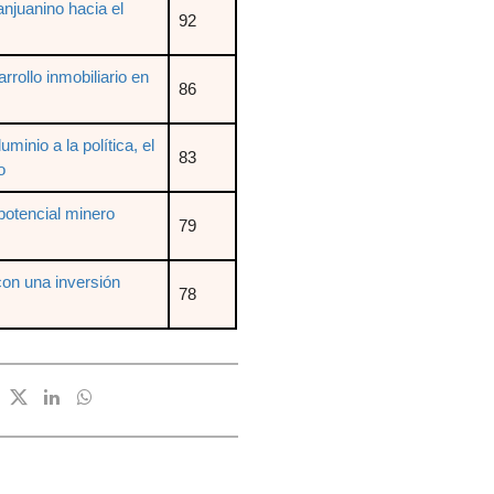
anjuanino hacia el
92
rollo inmobiliario en
86
minio a la política, el
83
o
potencial minero
79
on una inversión
78